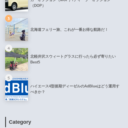
（DOP）
3
北海道フェリー旅、これが一番お得な航路だ！
4
北軽井沢スウィートグラスに行ったら必ず寄りたい
Best5
5
ハイエース4型後期ディーゼルのAdBlueはどう運用す
べきか？
Category