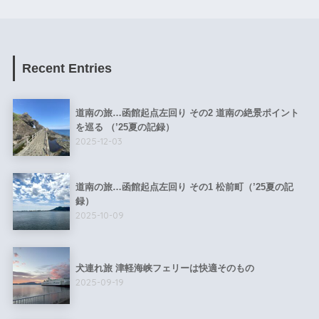
Recent Entries
道南の旅…函館起点左回り その2 道南の絶景ポイント
を巡る （’25夏の記録）
2025-12-03
道南の旅…函館起点左回り その1 松前町（’25夏の記
録）
2025-10-09
犬連れ旅 津軽海峡フェリーは快適そのもの
2025-09-19