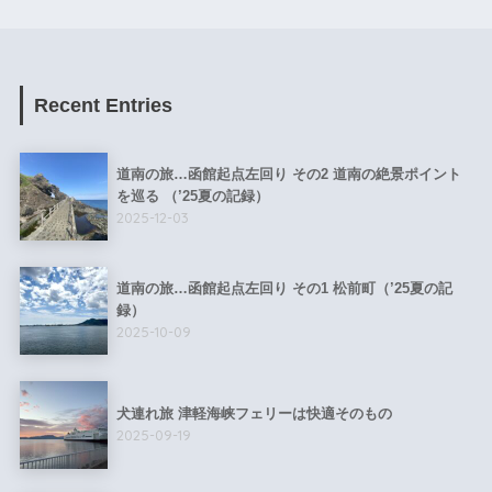
Recent Entries
道南の旅…函館起点左回り その2 道南の絶景ポイント
を巡る （’25夏の記録）
2025-12-03
道南の旅…函館起点左回り その1 松前町（’25夏の記
録）
2025-10-09
犬連れ旅 津軽海峡フェリーは快適そのもの
2025-09-19