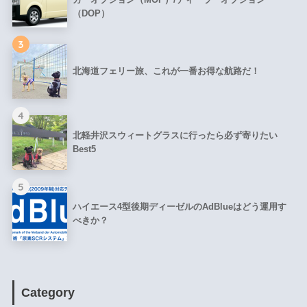
（DOP）
3
北海道フェリー旅、これが一番お得な航路だ！
4
北軽井沢スウィートグラスに行ったら必ず寄りたい
Best5
5
ハイエース4型後期ディーゼルのAdBlueはどう運用す
べきか？
Category