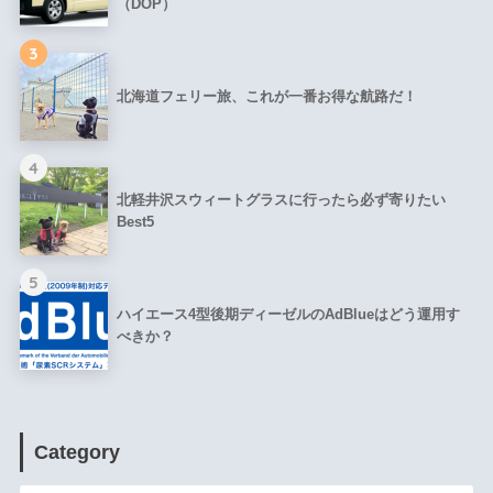
（DOP）
3
北海道フェリー旅、これが一番お得な航路だ！
4
北軽井沢スウィートグラスに行ったら必ず寄りたい
Best5
5
ハイエース4型後期ディーゼルのAdBlueはどう運用す
べきか？
Category