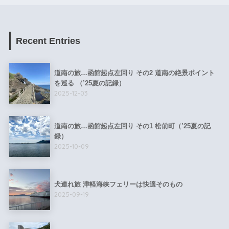
Recent Entries
道南の旅…函館起点左回り その2 道南の絶景ポイント
を巡る （’25夏の記録）
2025-12-03
道南の旅…函館起点左回り その1 松前町（’25夏の記
録）
2025-10-09
犬連れ旅 津軽海峡フェリーは快適そのもの
2025-09-19