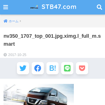
STB47.com
ホーム
nv350_1707_top_001.jpg.ximg.l_full_m.s
mart
2017-10-25