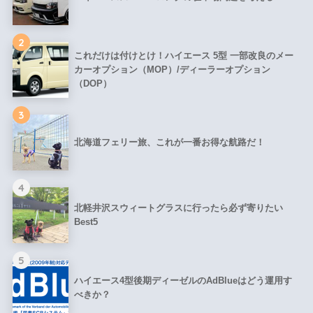
2
これだけは付けとけ！ハイエース 5型 一部改良のメー
カーオプション（MOP）/ディーラーオプション
（DOP）
3
北海道フェリー旅、これが一番お得な航路だ！
4
北軽井沢スウィートグラスに行ったら必ず寄りたい
Best5
5
ハイエース4型後期ディーゼルのAdBlueはどう運用す
べきか？