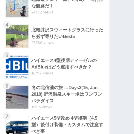
な航路だ！
24372 views
4
北軽井沢スウィートグラスに行った
ら必ず寄りたいBest5
23786 views
5
ハイエース4型後期ディーゼルの
AdBlueはどう運用すべきか？
16797 views
6
冬の北信濃の旅 …Days3(15, Jan.
2018) 野沢温泉スキー場はワンワン
パラダイス
14316 views
7
ハイエース5型改め 4型後期（4.5
型）後付け装備・カスタムで注意す
べき事