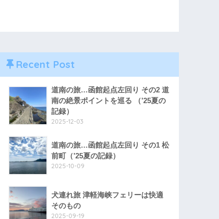
Recent Post
道南の旅…函館起点左回り その2 道
南の絶景ポイントを巡る （’25夏の
記録）
2025-12-03
道南の旅…函館起点左回り その1 松
前町（’25夏の記録）
2025-10-09
犬連れ旅 津軽海峡フェリーは快適
そのもの
2025-09-19