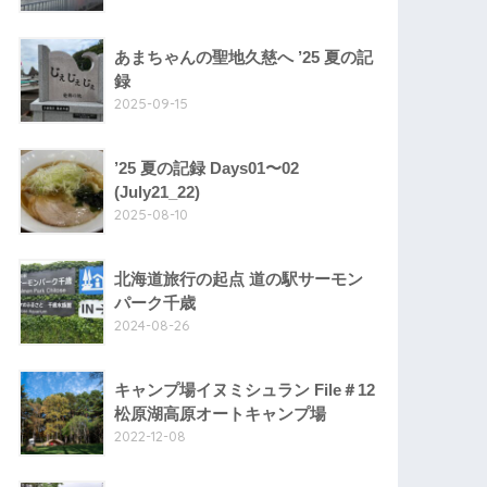
あまちゃんの聖地久慈へ ’25 夏の記
録
2025-09-15
’25 夏の記録 Days01〜02
(July21_22)
2025-08-10
北海道旅行の起点 道の駅サーモン
パーク千歳
2024-08-26
キャンプ場イヌミシュラン File＃12
松原湖高原オートキャンプ場
2022-12-08