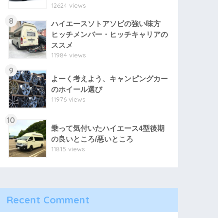
12624 views
8
ハイエースソトアソビの強い味方
ヒッチメンバー・ヒッチキャリアの
ススメ
11984 views
9
よーく考えよう、キャンピングカー
のホイール選び
11976 views
10
乗って気付いたハイエース4型後期
の良いところ/悪いところ
11815 views
Recent Comment