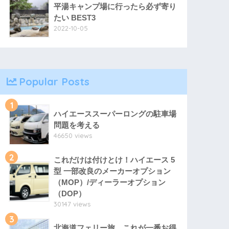
平湯キャンプ場に行ったら必ず寄り
たい BEST3
2022-10-05
Popular Posts
1
ハイエーススーパーロングの駐車場
問題を考える
46650 views
2
これだけは付けとけ！ハイエース 5
型 一部改良のメーカーオプション
（MOP）/ディーラーオプション
（DOP）
30147 views
3
北海道フェリー旅、これが一番お得