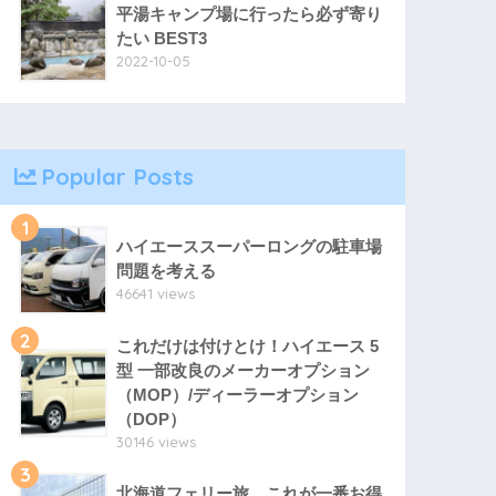
平湯キャンプ場に行ったら必ず寄り
たい BEST3
2022-10-05
Popular Posts
1
ハイエーススーパーロングの駐車場
問題を考える
46641 views
2
これだけは付けとけ！ハイエース 5
型 一部改良のメーカーオプション
（MOP）/ディーラーオプション
（DOP）
30146 views
3
北海道フェリー旅、これが一番お得