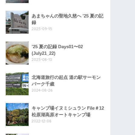
あまちゃんの聖地久慈へ ’25 夏の記
録
2025-09-15
’25 夏の記録 Days01〜02
(July21_22)
2025-08-10
北海道旅行の起点 道の駅サーモン
パーク千歳
2024-08-26
キャンプ場イヌミシュラン File＃12
松原湖高原オートキャンプ場
2022-12-08