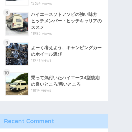
12624 views
8
ハイエースソトアソビの強い味方
ヒッチメンバー・ヒッチキャリアの
ススメ
11983 views
9
よーく考えよう、キャンピングカー
のホイール選び
11971 views
10
乗って気付いたハイエース4型後期
の良いところ/悪いところ
11814 views
Recent Comment