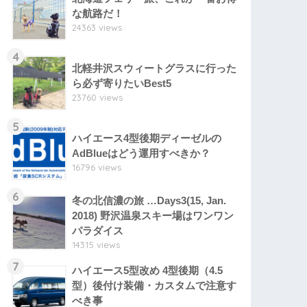
な航路だ！
24363 views
4
北軽井沢スウィートグラスに行った
ら必ず寄りたいBest5
23760 views
5
ハイエース4型後期ディーゼルの
AdBlueはどう運用すべきか？
16796 views
6
冬の北信濃の旅 …Days3(15, Jan.
2018) 野沢温泉スキー場はワンワン
パラダイス
14315 views
7
ハイエース5型改め 4型後期（4.5
型）後付け装備・カスタムで注意す
べき事