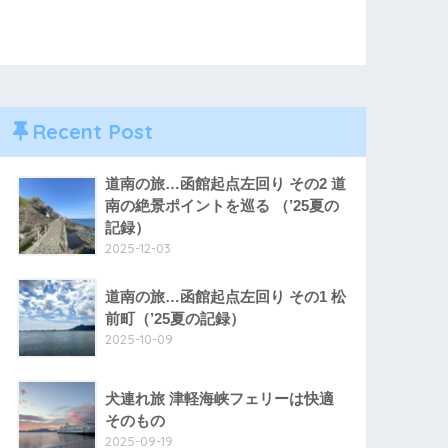
Recent Post
道南の旅…函館起点左回り その2 道
南の絶景ポイントを巡る （’25夏の
記録）
2025-12-03
道南の旅…函館起点左回り その1 松
前町（’25夏の記録）
2025-10-09
犬連れ旅 津軽海峡フェリーは快適
そのもの
2025-09-19