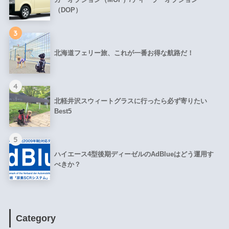
（DOP）
3
北海道フェリー旅、これが一番お得な航路だ！
4
北軽井沢スウィートグラスに行ったら必ず寄りたい
Best5
5
ハイエース4型後期ディーゼルのAdBlueはどう運用す
べきか？
Category