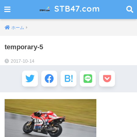
STB47.com
ホーム
temporary-5
2017-10-14