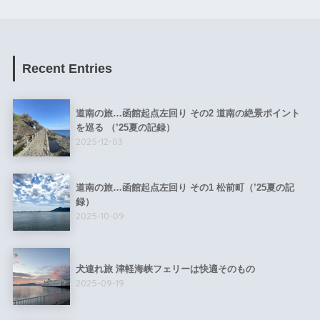
Recent Entries
道南の旅…函館起点左回り その2 道南の絶景ポイント
を巡る （’25夏の記録）
2025-12-03
道南の旅…函館起点左回り その1 松前町（’25夏の記
録）
2025-10-09
犬連れ旅 津軽海峡フェリーは快適そのもの
2025-09-19