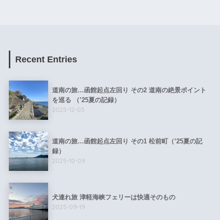
Recent Entries
道南の旅…函館起点左回り その2 道南の絶景ポイント
を巡る （’25夏の記録）
2025-12-03
道南の旅…函館起点左回り その1 松前町（’25夏の記
録）
2025-10-09
犬連れ旅 津軽海峡フェリーは快適そのもの
2025-09-19