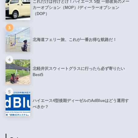
これだけは付けとけ！ハイエース 5型 一部改良のメー
カーオプション（MOP）/ディーラーオプション
（DOP）
3
北海道フェリー旅、これが一番お得な航路だ！
4
北軽井沢スウィートグラスに行ったら必ず寄りたい
Best5
5
ハイエース4型後期ディーゼルのAdBlueはどう運用す
べきか？