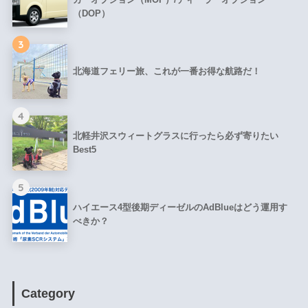
（DOP）
3
北海道フェリー旅、これが一番お得な航路だ！
4
北軽井沢スウィートグラスに行ったら必ず寄りたい
Best5
5
ハイエース4型後期ディーゼルのAdBlueはどう運用す
べきか？
Category