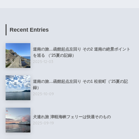
Recent Entries
道南の旅…函館起点左回り その2 道南の絶景ポイント
を巡る （’25夏の記録）
2025-12-03
道南の旅…函館起点左回り その1 松前町（’25夏の記
録）
2025-10-09
犬連れ旅 津軽海峡フェリーは快適そのもの
2025-09-19