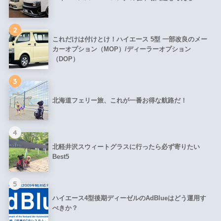
2
これだけは付けとけ！ハイエース 5型 一部改良のメー
カーオプション（MOP）/ディーラーオプション
（DOP）
3
北海道フェリー旅、これが一番お得な航路だ！
4
北軽井沢スウィートグラスに行ったら必ず寄りたい
Best5
5
ハイエース4型後期ディーゼルのAdBlueはどう運用す
べきか？