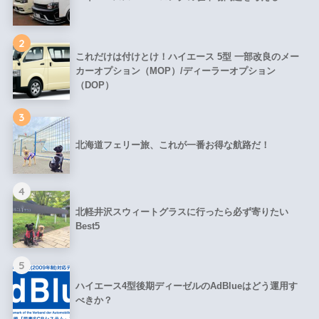
2
これだけは付けとけ！ハイエース 5型 一部改良のメー
カーオプション（MOP）/ディーラーオプション
（DOP）
3
北海道フェリー旅、これが一番お得な航路だ！
4
北軽井沢スウィートグラスに行ったら必ず寄りたい
Best5
5
ハイエース4型後期ディーゼルのAdBlueはどう運用す
べきか？