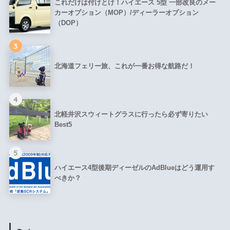
これだけは付けとけ！ハイエース 5型 一部改良のメー
カーオプション（MOP）/ディーラーオプション
（DOP）
3
北海道フェリー旅、これが一番お得な航路だ！
4
北軽井沢スウィートグラスに行ったら必ず寄りたい
Best5
5
ハイエース4型後期ディーゼルのAdBlueはどう運用す
べきか？