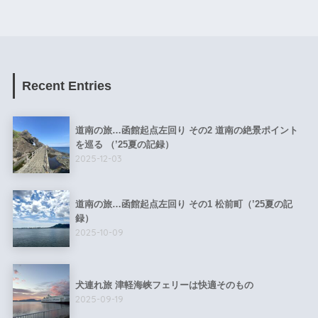
Recent Entries
道南の旅…函館起点左回り その2 道南の絶景ポイント
を巡る （’25夏の記録）
2025-12-03
道南の旅…函館起点左回り その1 松前町（’25夏の記
録）
2025-10-09
犬連れ旅 津軽海峡フェリーは快適そのもの
2025-09-19