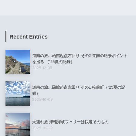
Recent Entries
道南の旅…函館起点左回り その2 道南の絶景ポイント
を巡る （’25夏の記録）
2025-12-03
道南の旅…函館起点左回り その1 松前町（’25夏の記
録）
2025-10-09
犬連れ旅 津軽海峡フェリーは快適そのもの
2025-09-19