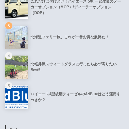
これだけは付けとけ！ハイエース 5型 一部改良のメー
カーオプション（MOP）/ディーラーオプション
（DOP）
3
北海道フェリー旅、これが一番お得な航路だ！
4
北軽井沢スウィートグラスに行ったら必ず寄りたい
Best5
5
ハイエース4型後期ディーゼルのAdBlueはどう運用す
べきか？