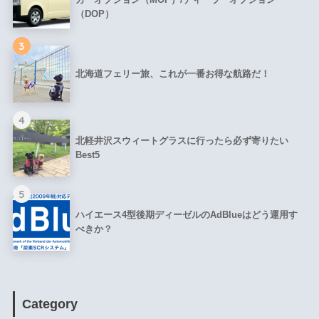
（DOP）
3
北海道フェリー旅、これが一番お得な航路だ！
4
北軽井沢スウィートグラスに行ったら必ず寄りたい
Best5
5
ハイエース4型後期ディーゼルのAdBlueはどう運用す
べきか？
Category