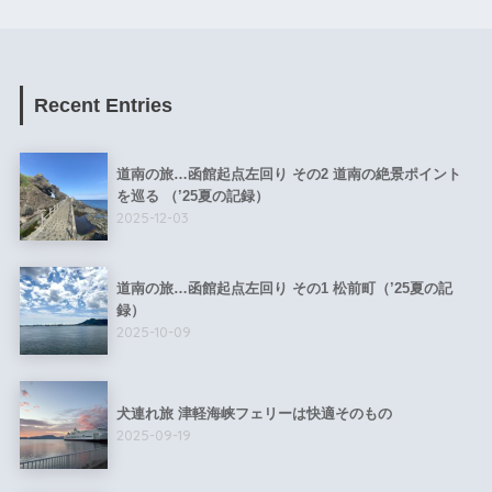
Recent Entries
道南の旅…函館起点左回り その2 道南の絶景ポイント
を巡る （’25夏の記録）
2025-12-03
道南の旅…函館起点左回り その1 松前町（’25夏の記
録）
2025-10-09
犬連れ旅 津軽海峡フェリーは快適そのもの
2025-09-19