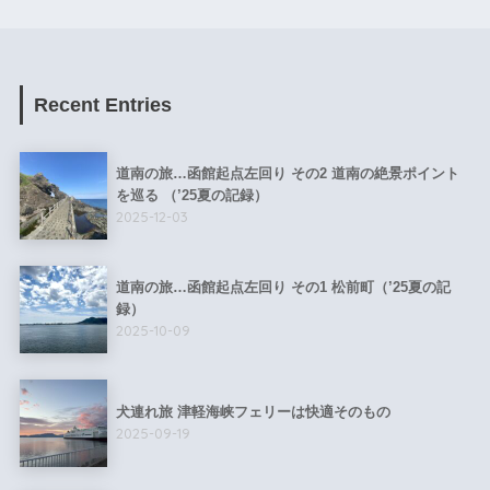
Recent Entries
道南の旅…函館起点左回り その2 道南の絶景ポイント
を巡る （’25夏の記録）
2025-12-03
道南の旅…函館起点左回り その1 松前町（’25夏の記
録）
2025-10-09
犬連れ旅 津軽海峡フェリーは快適そのもの
2025-09-19