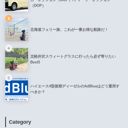
（DOP）
3
北海道フェリー旅、これが一番お得な航路だ！
4
北軽井沢スウィートグラスに行ったら必ず寄りたい
Best5
5
ハイエース4型後期ディーゼルのAdBlueはどう運用す
べきか？
Category