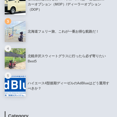
カーオプション（MOP）/ディーラーオプション
（DOP）
3
北海道フェリー旅、これが一番お得な航路だ！
4
北軽井沢スウィートグラスに行ったら必ず寄りたい
Best5
5
ハイエース4型後期ディーゼルのAdBlueはどう運用す
べきか？
Category