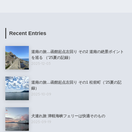
Recent Entries
道南の旅…函館起点左回り その2 道南の絶景ポイント
を巡る （’25夏の記録）
2025-12-03
道南の旅…函館起点左回り その1 松前町（’25夏の記
録）
2025-10-09
犬連れ旅 津軽海峡フェリーは快適そのもの
2025-09-19