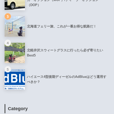
（DOP）
3
北海道フェリー旅、これが一番お得な航路だ！
4
北軽井沢スウィートグラスに行ったら必ず寄りたい
Best5
5
ハイエース4型後期ディーゼルのAdBlueはどう運用す
べきか？
Category