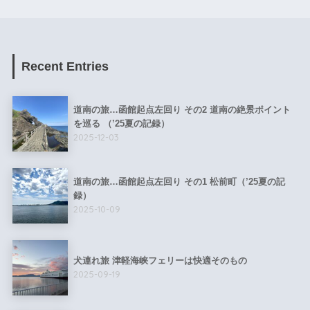
Recent Entries
道南の旅…函館起点左回り その2 道南の絶景ポイント
を巡る （’25夏の記録）
2025-12-03
道南の旅…函館起点左回り その1 松前町（’25夏の記
録）
2025-10-09
犬連れ旅 津軽海峡フェリーは快適そのもの
2025-09-19