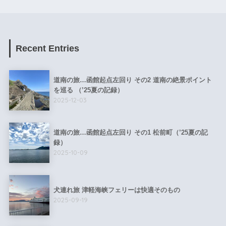
Recent Entries
道南の旅…函館起点左回り その2 道南の絶景ポイント
を巡る （’25夏の記録）
2025-12-03
道南の旅…函館起点左回り その1 松前町（’25夏の記
録）
2025-10-09
犬連れ旅 津軽海峡フェリーは快適そのもの
2025-09-19