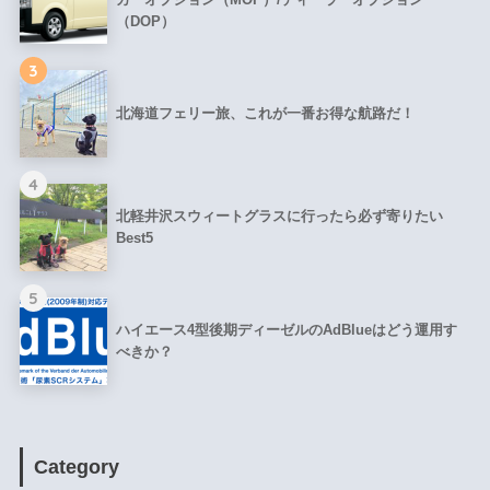
（DOP）
3
北海道フェリー旅、これが一番お得な航路だ！
4
北軽井沢スウィートグラスに行ったら必ず寄りたい
Best5
5
ハイエース4型後期ディーゼルのAdBlueはどう運用す
べきか？
Category