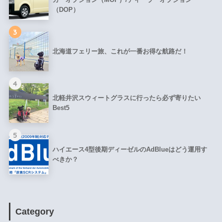
（DOP）
3
北海道フェリー旅、これが一番お得な航路だ！
4
北軽井沢スウィートグラスに行ったら必ず寄りたい
Best5
5
ハイエース4型後期ディーゼルのAdBlueはどう運用す
べきか？
Category