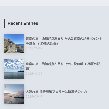
Recent Entries
道南の旅…函館起点左回り その2 道南の絶景ポイント
を巡る （’25夏の記録）
2025-12-03
道南の旅…函館起点左回り その1 松前町（’25夏の記
録）
2025-10-09
犬連れ旅 津軽海峡フェリーは快適そのもの
2025-09-19