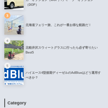
（DOP）
3
北海道フェリー旅、これが一番お得な航路だ！
4
北軽井沢スウィートグラスに行ったら必ず寄りたい
Best5
5
ハイエース4型後期ディーゼルのAdBlueはどう運用す
べきか？
Category