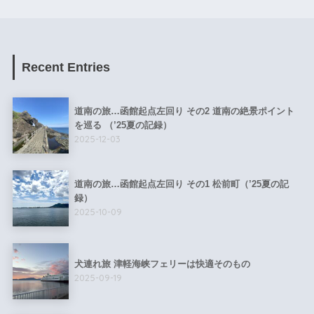
Recent Entries
道南の旅…函館起点左回り その2 道南の絶景ポイント
を巡る （’25夏の記録）
2025-12-03
道南の旅…函館起点左回り その1 松前町（’25夏の記
録）
2025-10-09
犬連れ旅 津軽海峡フェリーは快適そのもの
2025-09-19