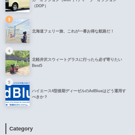
（DOP）
3
北海道フェリー旅、これが一番お得な航路だ！
4
北軽井沢スウィートグラスに行ったら必ず寄りたい
Best5
5
ハイエース4型後期ディーゼルのAdBlueはどう運用す
べきか？
Category