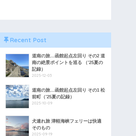
Recent Post
道南の旅…函館起点左回り その2 道
南の絶景ポイントを巡る （’25夏の
記録）
2025-12-03
道南の旅…函館起点左回り その1 松
前町（’25夏の記録）
2025-10-09
犬連れ旅 津軽海峡フェリーは快適
そのもの
2025-09-19