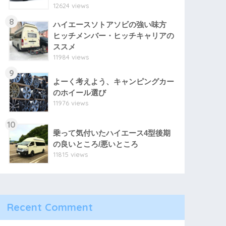
12624 views
8
ハイエースソトアソビの強い味方
ヒッチメンバー・ヒッチキャリアの
ススメ
11984 views
9
よーく考えよう、キャンピングカー
のホイール選び
11976 views
10
乗って気付いたハイエース4型後期
の良いところ/悪いところ
11815 views
Recent Comment