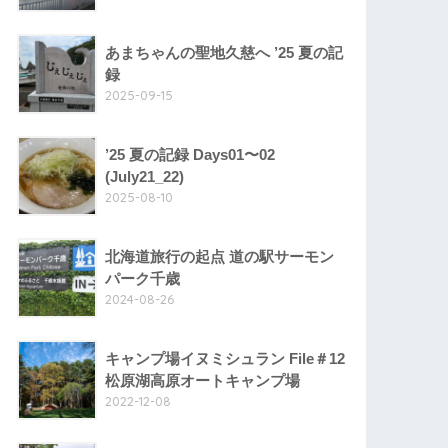
あまちゃんの聖地久慈へ ’25 夏の記
録
2025-09-15
’25 夏の記録 Days01〜02
(July21_22)
2025-08-10
北海道旅行の起点 道の駅サーモン
パーク千歳
2024-08-26
キャンプ場イヌミシュラン File＃12
松原湖高原オートキャンプ場
2022-12-08