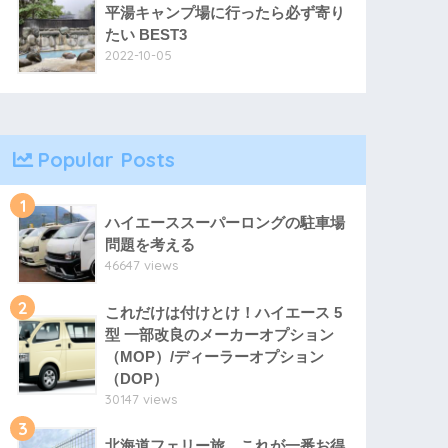
平湯キャンプ場に行ったら必ず寄り
たい BEST3
2022-10-05
Popular Posts
1
ハイエーススーパーロングの駐車場
問題を考える
46647 views
2
これだけは付けとけ！ハイエース 5
型 一部改良のメーカーオプション
（MOP）/ディーラーオプション
（DOP）
30147 views
3
北海道フェリー旅、これが一番お得