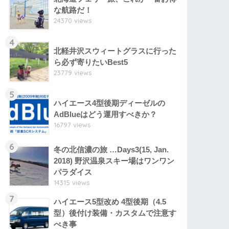
な航路だ！
24370 views
4
北軽井沢スウィートグラスに行った
ら必ず寄りたいBest5
23779 views
5
ハイエース4型後期ディーゼルの
AdBlueはどう運用すべきか？
16797 views
6
冬の北信濃の旅 …Days3(15, Jan.
2018) 野沢温泉スキー場はワンワン
パラダイス
14315 views
7
ハイエース5型改め 4型後期（4.5
型）後付け装備・カスタムで注意す
べき事