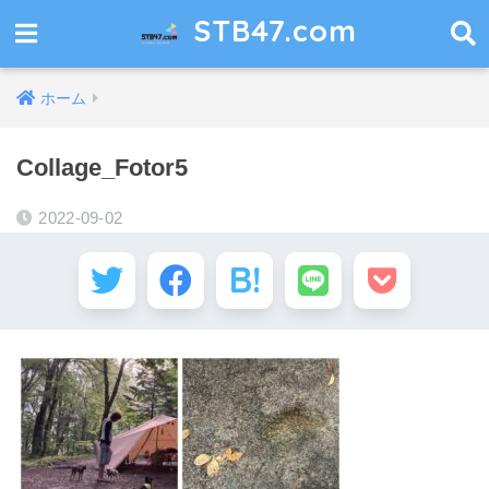
STB47.com
ホーム
Collage_Fotor5
2022-09-02