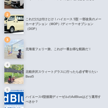
2
これだけは付けとけ！ハイエース 5型 一部改良のメー
カーオプション（MOP）/ディーラーオプション
（DOP）
3
北海道フェリー旅、これが一番お得な航路だ！
4
北軽井沢スウィートグラスに行ったら必ず寄りたい
Best5
5
ハイエース4型後期ディーゼルのAdBlueはどう運用す
べきか？