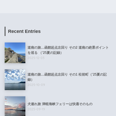
Recent Entries
道南の旅…函館起点左回り その2 道南の絶景ポイント
を巡る （’25夏の記録）
2025-12-03
道南の旅…函館起点左回り その1 松前町（’25夏の記
録）
2025-10-09
犬連れ旅 津軽海峡フェリーは快適そのもの
2025-09-19