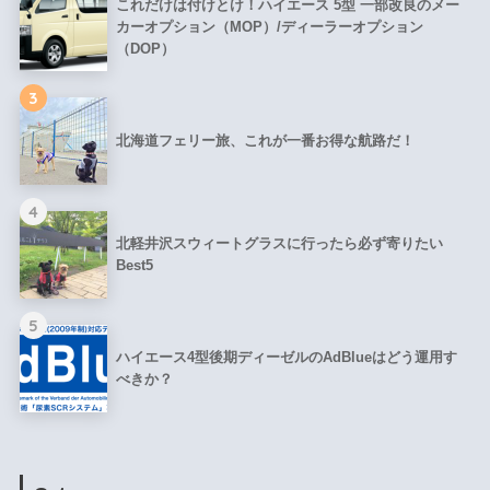
これだけは付けとけ！ハイエース 5型 一部改良のメー
カーオプション（MOP）/ディーラーオプション
（DOP）
3
北海道フェリー旅、これが一番お得な航路だ！
4
北軽井沢スウィートグラスに行ったら必ず寄りたい
Best5
5
ハイエース4型後期ディーゼルのAdBlueはどう運用す
べきか？