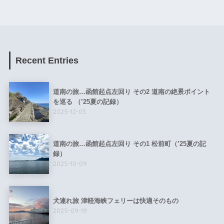
Recent Entries
道南の旅…函館起点左回り その2 道南の絶景ポイント
を巡る （’25夏の記録）
2025-12-03
道南の旅…函館起点左回り その1 松前町（’25夏の記
録）
2025-10-09
犬連れ旅 津軽海峡フェリーは快適そのもの
2025-09-19