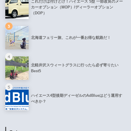
これだけは付けとけ！ハイエース 5型 一部改良のメー
カーオプション（MOP）/ディーラーオプション
（DOP）
3
北海道フェリー旅、これが一番お得な航路だ！
4
北軽井沢スウィートグラスに行ったら必ず寄りたい
Best5
5
ハイエース4型後期ディーゼルのAdBlueはどう運用す
べきか？