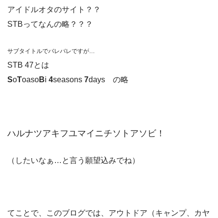
アイドルオタのサイト？？
STBってなんの略？？？
サブタイトルでバレバレですが…
STB 47とは
S
o
T
oaso
B
i
4
seasons
7
days の略
ハルナツアキフユマイニチソトアソビ！
（したいなぁ…と言う願望込みでね）
てことで、このブログでは、アウトドア（キャンプ、カヤ