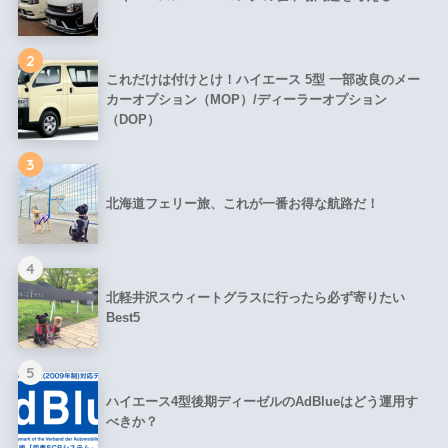
2
これだけは付けとけ！ハイエース 5型 一部改良のメー
カーオプション（MOP）/ディーラーオプション
（DOP）
3
北海道フェリー旅、これが一番お得な航路だ！
4
北軽井沢スウィートグラスに行ったら必ず寄りたい
Best5
5
ハイエース4型後期ディーゼルのAdBlueはどう運用す
べきか？