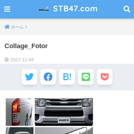
STB47.com
ホーム
Collage_Fotor
2017-12-04