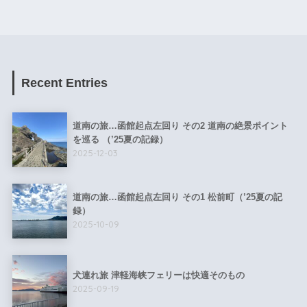
Recent Entries
道南の旅…函館起点左回り その2 道南の絶景ポイント
を巡る （’25夏の記録）
2025-12-03
道南の旅…函館起点左回り その1 松前町（’25夏の記
録）
2025-10-09
犬連れ旅 津軽海峡フェリーは快適そのもの
2025-09-19