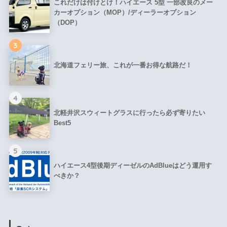
これだけは付けとけ！ハイエース 5型 一部改良のメー
カーオプション（MOP）/ディーラーオプション
（DOP）
3
北海道フェリー旅、これが一番お得な航路だ！
4
北軽井沢スウィートグラスに行ったら必ず寄りたい
Best5
5
ハイエース4型後期ディーゼルのAdBlueはどう運用す
べきか？