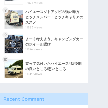
12624 views
8
ハイエースソトアソビの強い味方
ヒッチメンバー・ヒッチキャリアの
ススメ
11983 views
9
よーく考えよう、キャンピングカー
のホイール選び
11974 views
10
乗って気付いたハイエース4型後期
の良いところ/悪いところ
11814 views
Recent Comment