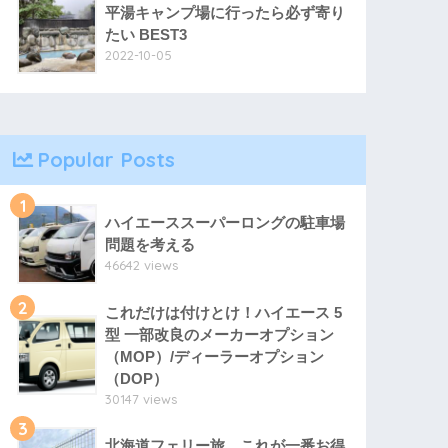
平湯キャンプ場に行ったら必ず寄り
たい BEST3
2022-10-05
Popular Posts
1
ハイエーススーパーロングの駐車場
問題を考える
46642 views
2
これだけは付けとけ！ハイエース 5
型 一部改良のメーカーオプション
（MOP）/ディーラーオプション
（DOP）
30147 views
3
北海道フェリー旅、これが一番お得