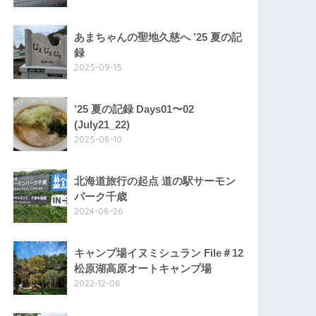
あまちゃんの聖地久慈へ ’25 夏の記
録
2025-09-15
’25 夏の記録 Days01〜02
(July21_22)
2025-08-10
北海道旅行の起点 道の駅サーモン
パーク千歳
2024-08-26
キャンプ場イヌミシュラン File＃12
松原湖高原オートキャンプ場
2022-12-08