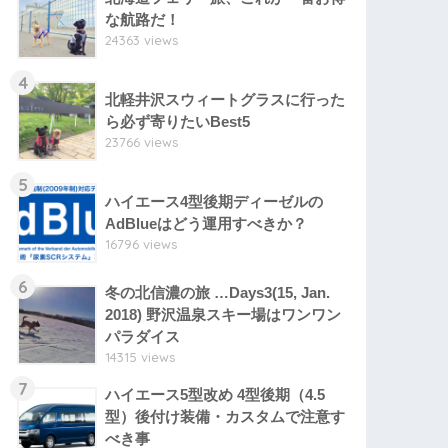
な航路だ！
24363 views
4
北軽井沢スウィートグラスに行った
ら必ず寄りたいBest5
23766 views
5
ハイエース4型後期ディーゼルの
AdBlueはどう運用すべきか？
16796 views
6
冬の北信濃の旅 …Days3(15, Jan.
2018) 野沢温泉スキー場はワンワン
パラダイス
14315 views
7
ハイエース5型改め 4型後期（4.5
型）後付け装備・カスタムで注意す
べき事