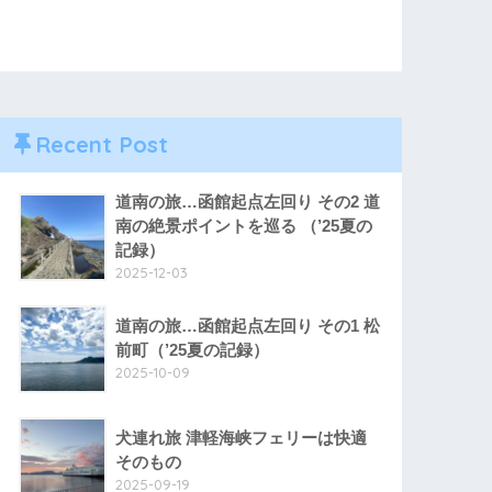
Recent Post
道南の旅…函館起点左回り その2 道
南の絶景ポイントを巡る （’25夏の
記録）
2025-12-03
道南の旅…函館起点左回り その1 松
前町（’25夏の記録）
2025-10-09
犬連れ旅 津軽海峡フェリーは快適
そのもの
2025-09-19