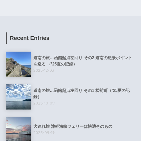
Recent Entries
道南の旅…函館起点左回り その2 道南の絶景ポイント
を巡る （’25夏の記録）
2025-12-03
道南の旅…函館起点左回り その1 松前町（’25夏の記
録）
2025-10-09
犬連れ旅 津軽海峡フェリーは快適そのもの
2025-09-19