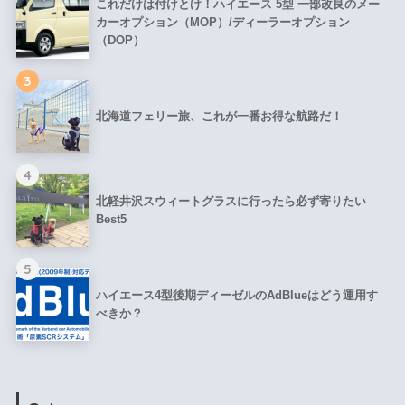
これだけは付けとけ！ハイエース 5型 一部改良のメー
カーオプション（MOP）/ディーラーオプション
（DOP）
3
北海道フェリー旅、これが一番お得な航路だ！
4
北軽井沢スウィートグラスに行ったら必ず寄りたい
Best5
5
ハイエース4型後期ディーゼルのAdBlueはどう運用す
べきか？